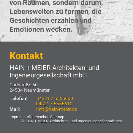
von Räumen, sondern darum,
Lebenswelten zu formen, die
Geschichten erzählen und
Emotionen wecken.
Kontakt
HAIN + MEIER Architekten- und
Ingenieurgesellschaft mbH
Carlstraße 50
24534 Neumünster
Telefon:
04321 / 5555600
04321 / 5555610
Mail
:
info@hain-meier.de
Impressum
Datenschutz
Sitemap
© HAIN + MEIER Architekten- und Ingenieurgesellschaft mbH